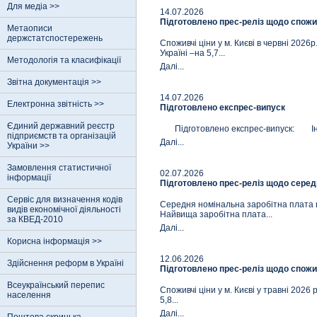
Для медіа >>
14.07.2026
Підготовлено прес-реліз щодо спожив
Метаописи
держстатспостережень
Споживчі ціни у м. Києві в червні 2026р
Україні –на 5,7...
Методологія та класифікації
Далi...
Звітна документація >>
14.07.2026
Електронна звітність >>
Підготовлено експрес-випуск
Єдиний державний реєстр
Підготовлено експрес-випуск: Індекс
пiдприємств та органiзацiй
Далi...
України >>
Замовлення статистичної
02.07.2026
інформації
Підготовлено прес-реліз щодо середн
Сервіс для визначення кодів
Середня номінальна заробітна плата шта
видів економічної діяльності
Найвища заробітна плата...
за КВЕД-2010
Далi...
Корисна інформація >>
12.06.2026
Здійснення реформ в Україні
Підготовлено прес-реліз щодо спожив
Всеукраїнський перепис
Споживчі ціни у м. Києві у травні 2026 р
населення
5,8...
Далi...