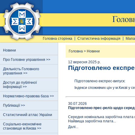
Головна сторінка
Статистична інформація
Мапа
Новини
Головна
>
Новини
Про Головне управління >>
12 вересня 2025 р.
Підготовлено експре
Діяльність Головного
управління >>
Підготовлено експрес-випуск:
Доступ до публічної
інформації >>
Індекси споживчих цін у м.Києві у се
Нормативно-правова база >>
30.07.2026
Публікації >>
Підготовлено прес-реліз щодо середн
Статистичний атлас України
Середня номінальна заробітна плата шта
Найвища заробітна плата...
Соціально-економічне
Далi...
становище м.Києва >>