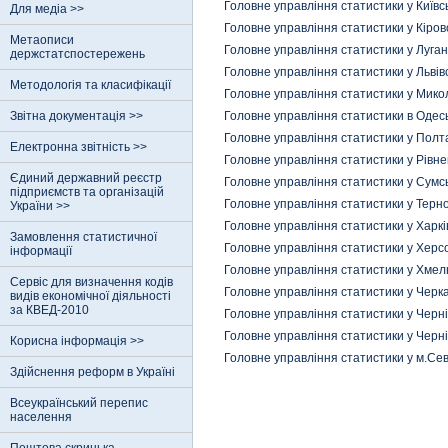
Головне управління статистики у Київсь
Для медіа >>
Головне управління статистики у Кіров
Метаописи
Головне управління статистики у Луган
держстатспостережень
Головне управління статистики у Львівс
Методологія та класифікації
Головне управління статистики у Микол
Звітна документація >>
Головне управління статистики в Одесь
Головне управління статистики у Полта
Електронна звітність >>
Головне управління статистики у Рівне
Єдиний державний реєстр
Головне управління статистики у Сумсь
пiдприємств та органiзацiй
Головне управління статистики у Терно
України >>
Головне управління статистики у Харків
Замовлення статистичної
Головне управління статистики у Херсо
інформації
Головне управління статистики у Хмел
Сервіс для визначення кодів
Головне управління статистики у Черка
видів економічної діяльності
за КВЕД-2010
Головне управління статистики у Черні
Головне управління статистики у Черніг
Корисна інформація >>
Головне управління статистики у м.Се
Здійснення реформ в Україні
Всеукраїнський перепис
населення