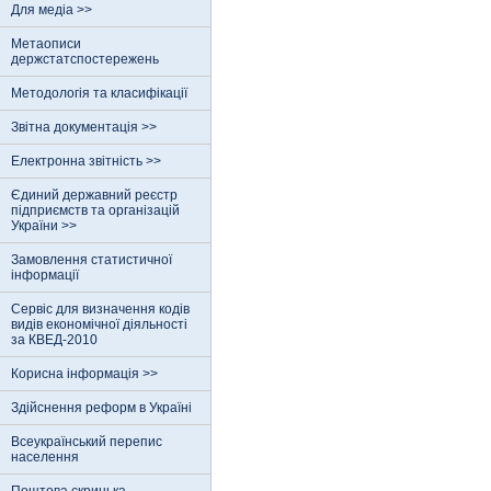
Для медіа >>
Метаописи
держстатспостережень
Методологія та класифікації
Звітна документація >>
Електронна звітність >>
Єдиний державний реєстр
пiдприємств та органiзацiй
України >>
Замовлення статистичної
інформації
Сервіс для визначення кодів
видів економічної діяльності
за КВЕД-2010
Корисна інформація >>
Здійснення реформ в Україні
Всеукраїнський перепис
населення