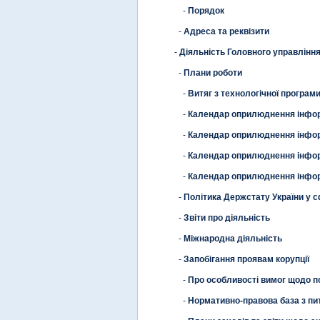
-
Порядок
-
Адреса та реквізити
-
Діяльність Головного управлінн
-
Плани роботи
-
Витяг з технологічної програми
-
Календар оприлюднення інформа
-
Календар оприлюднення інформа
-
Календар оприлюднення інформа
-
Календар оприлюднення інформа
-
Політика Держстату України у 
-
Звіти про діяльність
-
Міжнародна діяльність
-
Запобігання проявам корупції
-
Про особливості вимог щодо по
-
Нормативно-правова база з пит