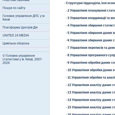
Поштова скринька
-
Структурні підрозділи, їхні осн
Пошук по сайту
-
2 Управління планування стати
Головне управління ДПС у м.
-
3 Управління координації та мо
Києві
-
4 Управління збирання статист
Платформа Центрів Дія
-
5 Управління збирання даних 
UNITED 24 MEDIA
-
6 Управління збирання даних с
Цивільна оборона
-
7 Управління переписів та дем
-
8 Управління програмного су
© Головне управління
статистики у м. Києві, 2007-
-
9 Управління обробки даних со
2026
-
10 Управління обробки даних е
-
11 Управління обробки та анал
-
12 Управління аналізу даних 
-
13 Управління аналізу даних с
-
14 Управління аналізу даних с
-
15 Управління аналізу даних 
-
16 Управління аналізу даних 