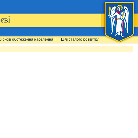
біркові обстеження населення
Цілі сталого розвитку