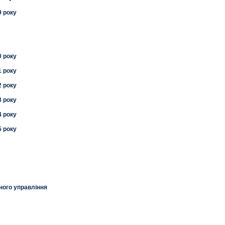
9 року
0 року
1 року
2 року
3 року
4 року
5 року
ного управління