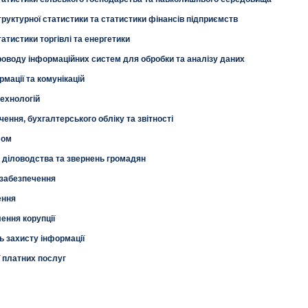
труктурної статистики та статистики фінансів підприємств
атистики торгівлі та енергетики
роводу інформаційних систем для обробки та аналізу даних
мації та комунікацій
технологій
ення, бухгалтерського обліку та звітності
лом
, діловодства та звернень громадян
 забезпечення
ення
ення корупції
ь захисту інформації
ї платних послуг