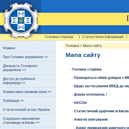
Головна сторінка
Статистична інформація
Головна
>
Мапа сайту
Новини
Мапа сайту
Про Головне управління >>
Діяльність Головного
-
Головна сторінка
управління >>
-
Проводиться обмін довідок з К
Доступ до публічної
інформації >>
-
Щодо застосування КВЕД до ок
Нормативно-правова база >>
-
Дошка оголошень !
Публікації >>
-
НАСОА
Статистичний атлас України
-
Статистичний щорічник м.Києва 
Соціально-економічне
-
Анкетні опитування
становище м.Києва >>
-
Анонс проведення анкетного 