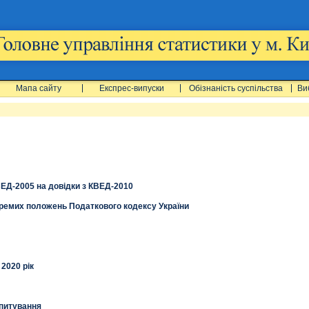
Мапа сайту
Експрес-випуски
Обізнаність суспільства
Ви
ВЕД-2005 на довідки з КВЕД-2010
ремих положень Податкового кодексу України
2020 рік
опитування