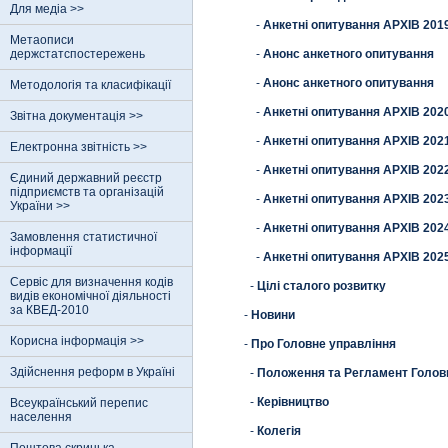
Для медіа >>
-
Анкетні опитування АРХІВ 201
Метаописи
держстатспостережень
-
Анонс анкетного опитування
-
Анонс анкетного опитування
Методологія та класифікації
-
Анкетні опитування АРХІВ 202
Звітна документація >>
-
Анкетні опитування АРХІВ 202
Електронна звітність >>
-
Анкетні опитування АРХІВ 202
Єдиний державний реєстр
пiдприємств та органiзацiй
-
Анкетні опитування АРХІВ 202
України >>
-
Анкетні опитування АРХІВ 202
Замовлення статистичної
інформації
-
Анкетні опитування АРХІВ 202
Сервіс для визначення кодів
-
Цілі сталого розвитку
видів економічної діяльності
за КВЕД-2010
-
Новини
Корисна інформація >>
-
Про Головне управління
Здійснення реформ в Україні
-
Положення та Регламент Голов
-
Керівництво
Всеукраїнський перепис
населення
-
Колегія