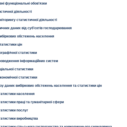
овні функціональні обов'язки
стичної діяльності
ніторингу статистичної діяльності
ичних даних від суб'єктів господарювання
вибіркових обстежень населення
татистики цін
ографічної статистики
проводження інформаційних систем
ціальної статистики
кономічної статистики
ізу даних вибіркових обстежень населення та статистики цін
статистики населення
татистики праці та гуманітарної сфери
татистики послуг
статистики виробництва
статистики сільського господарства та навколишнього середовища