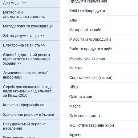
Продукти харчування
Для медіа >>
Хліб і хлібопродукти
Метаописи
держстатспостережень
Хліб
Методологія та класифікації
Макаронні вироби
Звітна документація >>
М’ясо та м’ясопродукти
Електронна звітність >>
Риба та продукти з риби
Єдиний державний реєстр
Молоко, сир та яйця
пiдприємств та органiзацiй
України >>
Молоко
Замовлення статистичної
інформації
Сир і м’який сир (творог)
Сервіс для визначення кодів
Яйця
видів економічної діяльності
за КВЕД-2010
Олія та жири
Корисна інформація >>
Масло
Здійснення реформ в Україні
Олія соняшникова
Всеукраїнський перепис
Інші їстівні тваринні жири
населення
Фрукти