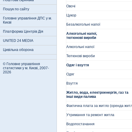
Поштова скринька
Овочі
Пошук по сайту
Цукор
Головне управління ДПС у м.
Києві
Безалкогольні напої
Платформа Центрів Дія
Алкогольні напої,
тютюнові вироби
UNITED 24 MEDIA
Алкогольні напої
Цивільна оборона
Тютюнові вироби
© Головне управління
Одяг і взуття
статистики у м. Києві, 2007-
2026
Одяг
Взуття
Житло, вода, електроенергія, газ та
інші види палива
Фактична плата за житло (оренда жит
Утримання та ремонт житла
Водопостачання