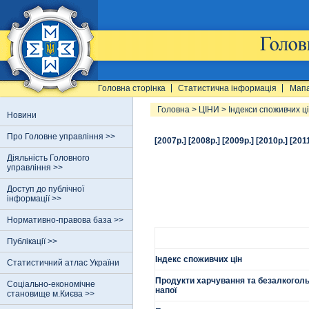
Головна сторінка
Статистична інформація
Мапа
Головна
>
ЦІНИ
>
Індекси споживчих ц
Новини
Про Головне управління >>
[2007р.]
[2008р.]
[2009р.]
[2010р.]
[201
Діяльність Головного
управління >>
Доступ до публічної
інформації >>
Нормативно-правова база >>
Публікації >>
Індекс споживчих цін
Статистичний атлас України
Продукти харчування та безалкоголь
Соціально-економічне
напої
становище м.Києва >>