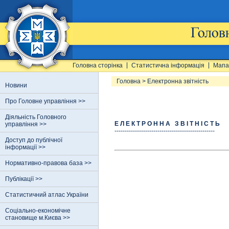
Головна сторінка
Статистична інформація
Мапа
Головна
>
Електронна звітність
Новини
Про Головне управління >>
Діяльність Головного
Е Л Е К Т Р О Н Н А З В І Т Н І С Т Ь
управління >>
-------------------------------------------------
Доступ до публічної
інформації >>
Нормативно-правова база >>
Публікації >>
Статистичний атлас України
Соціально-економічне
становище м.Києва >>