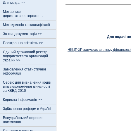
Для медіа >>
Метаописи
держстатспостережень
Методологія та класифікації
Звітна документація >>
Для подачі зв
Електронна звітність >>
НКЦПФР запускає систему фінансової 
Єдиний державний реєстр
пiдприємств та органiзацiй
України >>
Замовлення статистичної
інформації
Сервіс для визначення кодів
видів економічної діяльності
за КВЕД-2010
Корисна інформація >>
Здійснення реформ в Україні
Всеукраїнський перепис
населення