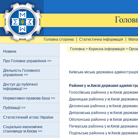
Головна сторінка
Статистична інформація
Мапа
Головна
>
Корисна інформація
>
Орга
Новини
Про Головне управління >>
Діяльність Головного
Київська міська державна адміністраці
управління >>
Доступ до публічної
Районні у м.Києві державні адміністра
інформації >>
Голосіївська районна у м.Києві держав
Нормативно-правова база >>
Дарницька районна у м.Києві державна
Деснянська районна у м.Києві державн
Публікації >>
Дніпровська районна у м.Києві державн
Статистичний атлас України
Оболонська районна у м.Києві державн
Печерська районна у м.Києві державна
Соціально-економічне
становище м.Києва >>
Подільська районна у м.Києві державна