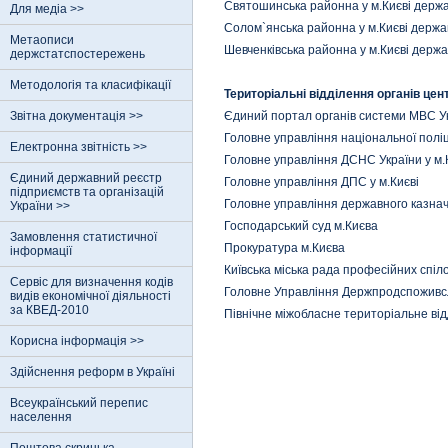
Святошинська районна у м.Києві держа
Для медіа >>
Солом`янська районна у м.Києві держа
Метаописи
Шевченківська районна у м.Києві держа
держстатспостережень
Методологія та класифікації
Територіальні відділення органів цен
Звітна документація >>
Єдиний портал органів системи МВС У
Головне управління національної поліці
Електронна звітність >>
Головне управління ДСНС України у м.
Єдиний державний реєстр
Головне управління ДПС у м.Києві
пiдприємств та органiзацiй
Головне управління державного казнач
України >>
Господарський суд м.Києва
Замовлення статистичної
Прокуратура м.Києва
інформації
Київська міська рада професійних спіл
Сервіс для визначення кодів
Головне Управління Держпродспоживсл
видів економічної діяльності
за КВЕД-2010
Північне міжобласне територіальне ві
Корисна інформація >>
Здійснення реформ в Україні
Всеукраїнський перепис
населення