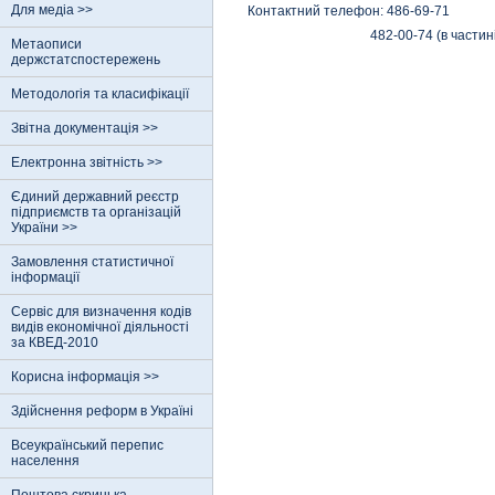
Для медіа >>
Контактний телефон: 486-69-71
482-00-74 (в частині укла
Метаописи
держстатспостережень
Методологія та класифікації
Звітна документація >>
Електронна звітність >>
Єдиний державний реєстр
пiдприємств та органiзацiй
України >>
Замовлення статистичної
інформації
Сервіс для визначення кодів
видів економічної діяльності
за КВЕД-2010
Корисна інформація >>
Здійснення реформ в Україні
Всеукраїнський перепис
населення