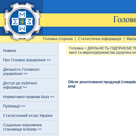
Головна сторінка
Статистична інформація
Мапа
Головна
>
ДІЯЛЬНІСТЬ ПІДПРИЄМСТ
Новини
малі та мікропідприємства (щорічна і
Про Головне управління >>
Діяльність Головного
управління >>
Обсяг реалізованої продукції (товарі
Доступ до публічної
році
інформації >>
Нормативно-правова база >>
Публікації >>
Статистичний атлас України
Соціально-економічне
становище м.Києва >>