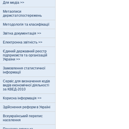
Для медіа >>
Метаописи
держстатспостережень
Методологія та класифікації
Звітна документація >>
Електронна звітність >>
Єдиний державний реєстр
пiдприємств та органiзацiй
України >>
Замовлення статистичної
інформації
Сервіс для визначення кодів
видів економічної діяльності
за КВЕД-2010
Корисна інформація >>
Здійснення реформ в Україні
Всеукраїнський перепис
населення