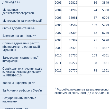
Для медіа >>
2003
19816
36
3849
Метаописи
2004
31299
74
5508
держстатспостережень
2005
33981
67
6704
Методологія та класифікації
2006
34569
132
5793
Звітна документація >>
2007
35304
72
5786
Електронна звітність >>
2008
35382
71
5970
Єдиний державний реєстр
пiдприємств та органiзацiй
2009
35420
131
4887
України >>
2010
35736
103
4551
Замовлення статистичної
інформації
2011
10277
98
1681
Сервіс для визначення кодів
2012
10770
78
1651
видів економічної діяльності
за КВЕД-2010
Корисна інформація >>
_____________________
1
Розробка показників за видами економі
Здійснення реформ в Україні
економічної діяльності (ДК 009:2005),
Всеукраїнський перепис
населення