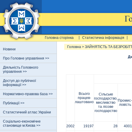
Головна сторінка
Статистична інформація
Головна
>
ЗАЙНЯТІСТЬ ТА БЕЗРОБІТ
Новини
Ди
Про Головне управління >>
Діяльність Головного
управління >>
Доступ до публічної
інформації >>
Всього
Нормативно-правова база >>
Сільське
працев-
господарство,
Промис-
лаштовано
мисливство
Публікації >>
ловість
та лісове
господарство
Статистичний атлас України
Соціально-економічне
становище м.Києва >>
2002
19197
28
4001