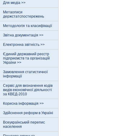
Для медіа >>
Метаописи
держстатспостережень
Методологія та класифікації
Звітна документація >>
Електронна звітність >>
Єдиний державний реєстр
пiдприємств та органiзацiй
України >>
Замовлення статистичної
інформації
Сервіс для визначення кодів
видів економічної діяльності
за КВЕД-2010
Корисна інформація >>
Здійснення реформ в Україні
Всеукраїнський перепис
населення