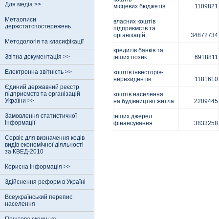
Для медіа >>
місцевих бюджетів
1109821
Метаописи
власних коштів
держстатспостережень
підприємств та
організацій
34872734
Методологія та класифікації
кредитів банків та
Звітна документація >>
інших позик
6918811
Електронна звітність >>
коштів інвесторів-
нерезидентів
1181610
Єдиний державний реєстр
пiдприємств та органiзацiй
коштів населення
України >>
на будівництво житла
2209445
Замовлення статистичної
інших джерел
інформації
фінансування
3833258
Сервіс для визначення кодів
видів економічної діяльності
за КВЕД-2010
Корисна інформація >>
Здійснення реформ в Україні
Всеукраїнський перепис
населення