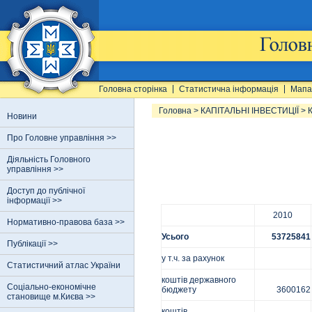
Головна сторінка
Статистична інформація
Мапа
Головна
>
КАПІТАЛЬНІ ІНВЕСТИЦІЇ
>
К
Новини
Про Головне управління >>
Діяльність Головного
управління >>
Доступ до публічної
інформації >>
2010
Нормативно-правова база >>
Усього
53725841
Публікації >>
у т.ч. за рахунок
Статистичний атлас України
коштів державного
Соціально-економічне
бюджету
3600162
становище м.Києва >>
коштів