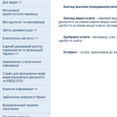
Для медіа >>
Заклад фахової передвищоїосвіти
Метаописи
держстатспостережень
Заклад вищої освіти
– окремий вид
діяльності на певних рівнях вищої осві
Методологія та класифікації
здобуття особами вищої освіти, післяди
Звітна документація >>
Здобувачі освіти
– вихованці, учні
Електронна звітність >>
здобуття освіти.
Єдиний державний реєстр
пiдприємств та органiзацiй
Аспірант
– особа, зарахована до за
України >>
Замовлення статистичної
інформації
Сервіс для визначення кодів
видів економічної діяльності
за КВЕД-2010
Корисна інформація >>
Здійснення реформ в Україні
Всеукраїнський перепис
населення