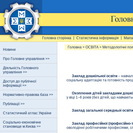
Головна сторінка
Статистична інформація
Мапа
Головна
>
ОСВІТА
>
Методологічні по
Новини
Про Головне управління >>
Діяльність Головного
управління >>
Заклад дошкільної освіти
– навчал
соціальну адаптацію та готовність про
Доступ до публічної
інформації >>
Охоплення дітей закладами дошкіл
Нормативно-правова база >>
у віці 1–6 років (без дітей, що навчаю
Публікації >>
Заклад загальної середньої освіт
Статистичний атлас України
Соціально-економічне
Заклад професійної (професійно-те
становище м.Києва >>
оволодінні робітничими професіями, спе