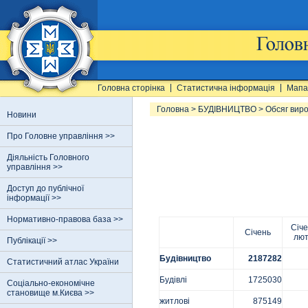
Головна сторінка
Статистична інформація
Мапа
Головна
>
БУДІВНИЦТВО
>
Обсяг виро
Новини
Про Головне управління >>
Діяльність Головного
управління >>
Доступ до публічної
інформації >>
Нормативно-правова база >>
Січ
Січень
лю
Публікації >>
Будівництво
2187282
Статистичний атлас України
Будівлі
1725030
Соціально-економічне
становище м.Києва >>
житлові
875149