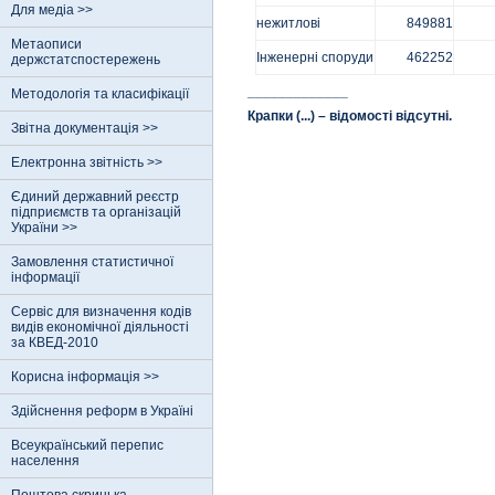
Для медіа >>
нежитлові
849881
Метаописи
Інженерні споруди
462252
держстатспостережень
_____________
Методологія та класифікації
Крапки (...) – відомості відсутні.
Звітна документація >>
Електронна звітність >>
Єдиний державний реєстр
пiдприємств та органiзацiй
України >>
Замовлення статистичної
інформації
Сервіс для визначення кодів
видів економічної діяльності
за КВЕД-2010
Корисна інформація >>
Здійснення реформ в Україні
Всеукраїнський перепис
населення