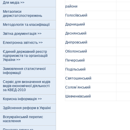
Для медіа >>
райони
Метаописи
Голосіївський
держстатспостережень
Дарницький
Методологія та класифікації
Деснянський
Звітна документація >>
Дніпровський
Електронна звітність >>
Оболонський
Єдиний державний реєстр
пiдприємств та органiзацiй
України >>
Печерський
Замовлення статистичної
Подільський
інформації
Святошинський
Сервіс для визначення кодів
видів економічної діяльності
Солом´янський
за КВЕД-2010
Шевченківський
Корисна інформація >>
Здійснення реформ в Україні
Всеукраїнський перепис
населення