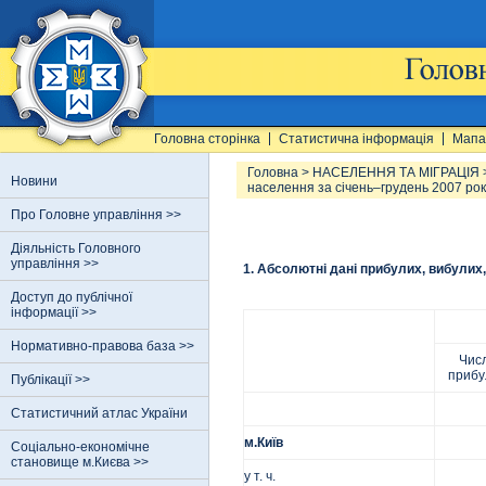
Головна сторінка
Статистична інформація
Мапа
Головна
>
НАСЕЛЕННЯ ТА МІГРАЦІЯ
Новини
населення за січень–грудень 2007 рок
Про Головне управління >>
Діяльність Головного
управління >>
1. Абсолютні дані прибулих, вибулих
Доступ до публічної
інформації >>
Нормативно-правова база >>
Чис
прибу
Публікації >>
Статистичний атлас України
м.Київ
Соціально-економічне
становище м.Києва >>
у т. ч.