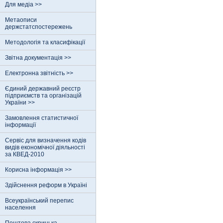
Для медіа >>
Метаописи
держстатспостережень
Методологія та класифікації
Звітна документація >>
Електронна звітність >>
Єдиний державний реєстр
пiдприємств та органiзацiй
України >>
Замовлення статистичної
інформації
Сервіс для визначення кодів
видів економічної діяльності
за КВЕД-2010
Корисна інформація >>
Здійснення реформ в Україні
Всеукраїнський перепис
населення