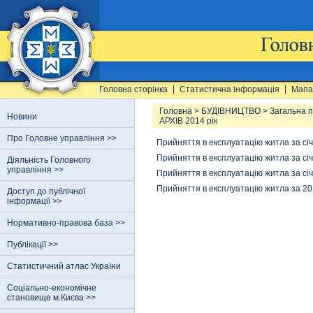
Головна сторінка
Статистична інформація
Мапа
Головна
>
БУДІВНИЦТВО
>
Загальна п
Новини
АРХІВ 2014 рік
Про Головне управління >>
Прийняття в експлуатацію житла за сі
Прийняття в експлуатацію житла за сі
Діяльність Головного
управління >>
Прийняття в експлуатацію житла за сі
Прийняття в експлуатацію житла за 20
Доступ до публічної
інформації >>
Нормативно-правова база >>
Публікації >>
Статистичний атлас України
Соціально-економічне
становище м.Києва >>