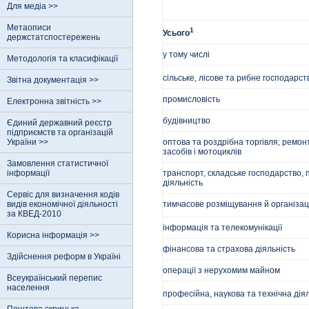
Для медіа >>
Метаописи
1
Усього
держстатспостережень
у тому числі
Методологія та класифікації
сільське, лісове та рибне господарст
Звітна документація >>
промисловість
Електронна звітність >>
будівництво
Єдиний державний реєстр
пiдприємств та органiзацiй
України >>
оптова та роздрібна торгівля; ремо
засобів і мотоциклів
Замовлення статистичної
інформації
транспорт, складське господарство, 
діяльність
Сервіс для визначення кодів
видів економічної діяльності
тимчасове розміщування й організац
за КВЕД-2010
інформація та телекомунікації
Корисна інформація >>
фінансова та страхова діяльність
Здійснення реформ в Україні
операції з нерухомим майном
Всеукраїнський перепис
населення
професійна, наукова та технічна дія