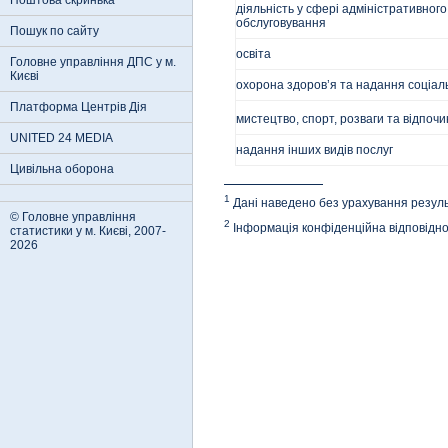
Поштова скринька
діяльність у сфері адміністративног
обслуговування
Пошук по сайту
освіта
Головне управління ДПС у м.
Києві
охорона здоров’я та надання соціал
Платформа Центрів Дія
мистецтво, спорт, розваги та відпочи
UNITED 24 MEDIA
надання інших видів послуг
Цивільна оборона
1
Дані наведено без урахування резуль
© Головне управління
2
Інформація конфіденційна відповідно 
статистики у м. Києві, 2007-
2026