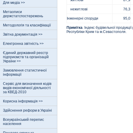
житлові
87,9
Для медіа >>
нежитлові
76,3
Метаописи
держстатспостережень
Інженерні споруди
95,0
Методологія та класифікації
Примітка
. Індекс будівельної продукц
Республіки Крим та м.Севастополя.
Звітна документація >>
Електронна звітність >>
Єдиний державний реєстр
пiдприємств та органiзацiй
України >>
Замовлення статистичної
інформації
Сервіс для визначення кодів
видів економічної діяльності
за КВЕД-2010
Корисна інформація >>
Здійснення реформ в Україні
Всеукраїнський перепис
населення