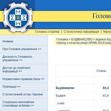
Головна сторінка
Статистична інформація
Мапа
Головна
>
БУДІВНИЦТВО
>
Індекси бу
Новини
період з початку року) АРХІВ 2014 рок
Про Головне управління >>
Діяльність Головного
управління >>
Доступ до публічної
Січень
інформації >>
Нормативно-правова база >>
Публікації >>
Будівництво
84,3
Статистичний атлас України
Будівлі
81,8
Соціально-економічне
з них
становище м.Києва >>