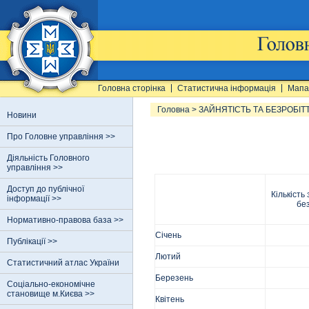
Головна сторінка
Статистична інформація
Мапа
Головна
>
ЗАЙНЯТІСТЬ ТА БЕЗРОБІТ
Новини
Про Головне управління >>
Діяльність Головного
управління >>
Доступ до публічної
Кількість
інформації >>
бе
Нормативно-правова база >>
Січень
Публікації >>
Лютий
Статистичний атлас України
Березень
Соціально-економічне
становище м.Києва >>
Квітень