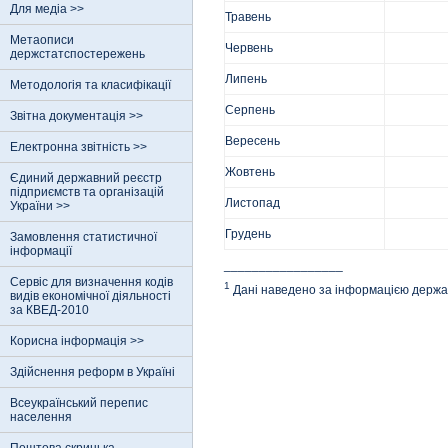
Для медіа >>
Травень
Метаописи
Червень
держстатспостережень
Липень
Методологія та класифікації
Серпень
Звітна документація >>
Вересень
Електронна звітність >>
Жовтень
Єдиний державний реєстр
пiдприємств та органiзацiй
Листопад
України >>
Грудень
Замовлення статистичної
інформації
_________________
Сервіс для визначення кодів
1
Дані наведено за інформацією держав
видів економічної діяльності
за КВЕД-2010
Корисна інформація >>
Здійснення реформ в Україні
Всеукраїнський перепис
населення