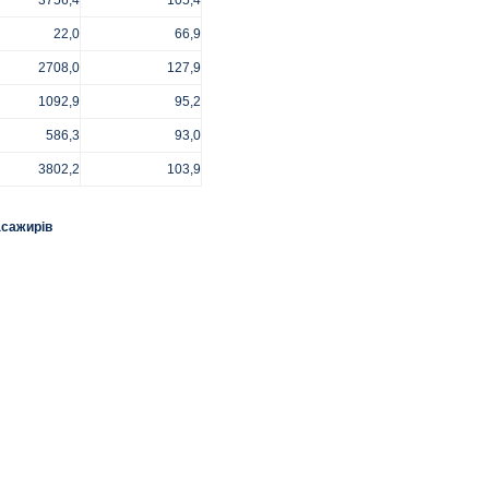
3756,4
105,4
22,0
66,9
2708,0
127,9
1092,9
95,2
586,3
93,0
3802,2
103,9
асажирів