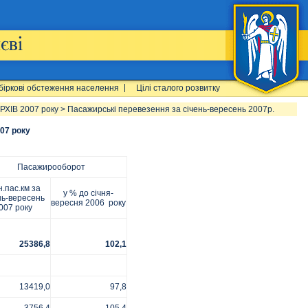
біркові обстеження населення
Цілі сталого розвитку
РХІВ 2007 року
>
Пасажирські перевезення за січень-вересень 2007р.
07 року
Пасажирооборот
.пас.км за
у % до січня-
нь-вересень
вересня 2006 року
007 року
25386,8
102,1
13419,0
97,8