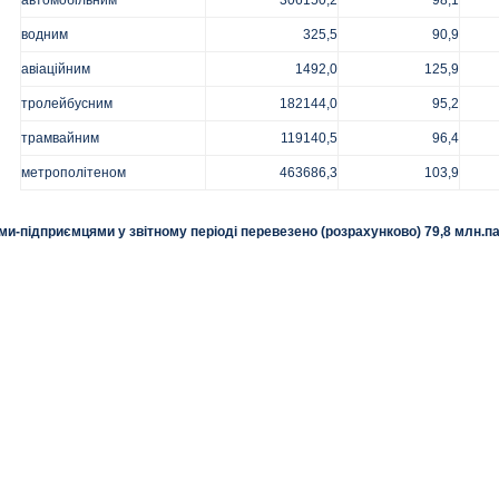
автомобільним
306150,2
98,1
водним
325,5
90,9
авіаційним
1492,0
125,9
тролейбусним
182144,0
95,2
трамвайним
119140,5
96,4
метрополітеном
463686,3
103,9
ами-підприємцями у звітному періоді перевезено (розрахунково) 79,8 млн.п