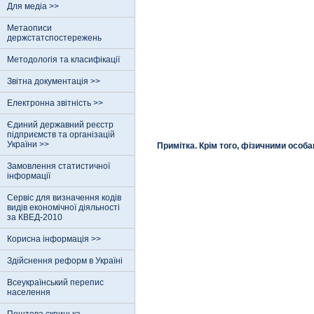
Для медіа >>
Метаописи
держстатспостережень
Методологія та класифікації
Звітна документація >>
Електронна звітність >>
Єдиний державний реєстр
пiдприємств та органiзацiй
України >>
Примітка. Крім того, фізичними особ
Замовлення статистичної
інформації
Сервіс для визначення кодів
видів економічної діяльності
за КВЕД-2010
Корисна інформація >>
Здійснення реформ в Україні
Всеукраїнський перепис
населення