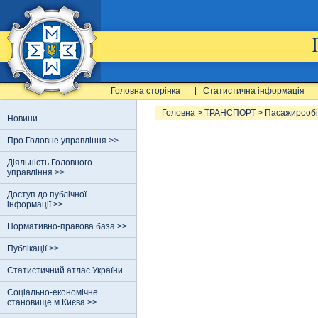
Головна сторінка
Статистична інформація
Головна
>
ТРАНСПОРТ
>
Пасажирообіг
Новини
Про Головне управління >>
Діяльність Головного
управління >>
Доступ до публічної
інформації >>
Нормативно-правова база >>
Публікації >>
Статистичний атлас України
Соціально-економічне
становище м.Києва >>