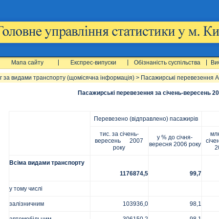
Мапа сайту
Експрес-випуски
Обізнаність суспільства
Ви
 за видами транспорту (щомісячна інформація)
>
Пасажирські перевезення А
Пасажирські перевезення за січень-вересень 20
Перевезено (відправлено) пасажирів
тис. за січень-
млн
у % до січня-
вересень 2007
січе
вересня 2006 року
року
2
Всіма видами транспорту
1176874,5
99,7
у тому числі
залізничним
103936,0
98,1